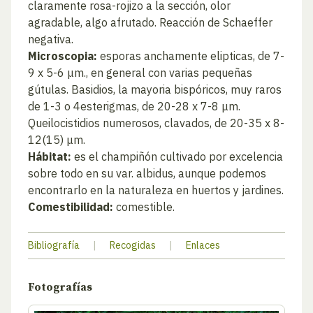
claramente rosa-rojizo a la sección, olor
agradable, algo afrutado. Reacción de Schaeffer
negativa.
Microscopia:
esporas anchamente elipticas, de 7-
9 x 5-6 μm., en general con varias pequeñas
gútulas. Basidios, la mayoria bispóricos, muy raros
de 1-3 o 4esterigmas, de 20-28 x 7-8 μm.
Queilocistidios numerosos, clavados, de 20-35 x 8-
12(15) μm.
Hábitat:
es el champiñón cultivado por excelencia
sobre todo en su var. albidus, aunque podemos
encontrarlo en la naturaleza en huertos y jardines.
Comestibilidad:
comestible.
Bibliografía
|
Recogidas
|
Enlaces
Fotografías