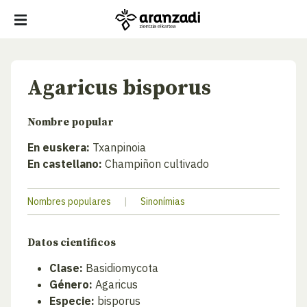
Agaricus bisporus
Nombre popular
En euskera:
Txanpinoia
En castellano:
Champiñon cultivado
Nombres populares
|
Sinonímias
Datos cientificos
Clase:
Basidiomycota
Género:
Agaricus
Especie:
bisporus