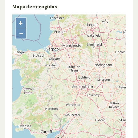
Mapa de recogidas
+
−