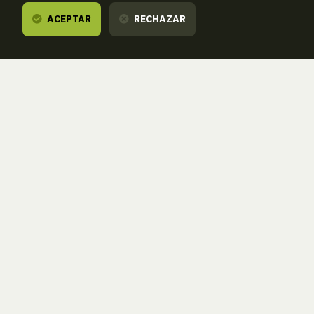
ACEPTAR
RECHAZAR
Te escuchamos,
estamos a tu disposición.
ZORROAGAGAINA, 11 — 20014 DONOSTIA - SAN SEBASTIÁN (GIPUZKOA
· SPAIN)
T.
943 46 61 42
aranzadi@aranzadi.eus