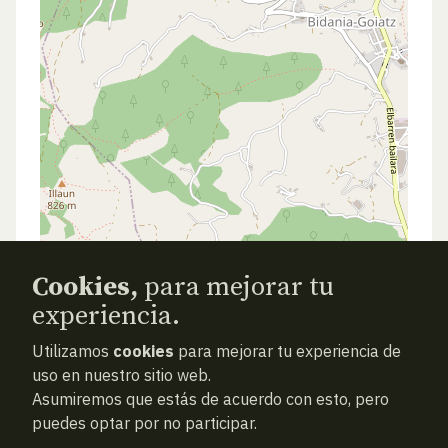
Cookies,
para mejorar tu
experiencia.
Utilizamos
cookies
para mejorar tu experiencia de
ANTERIOR
SIGUIENTE
ATRAS
uso en nuestro sitio web.
Asumiremos que estás de acuerdo con esto, pero
puedes optar por no participar.