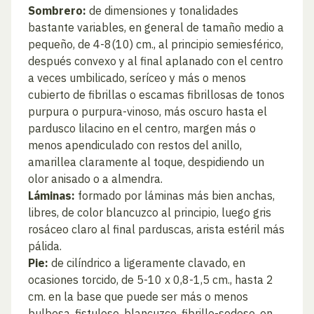
Sombrero:
de dimensiones y tonalidades
bastante variables, en general de tamaño medio a
pequeño, de 4-8(10) cm., al principio semiesférico,
después convexo y al final aplanado con el centro
a veces umbilicado, seríceo y más o menos
cubierto de fibrillas o escamas fibrillosas de tonos
purpura o purpura-vinoso, más oscuro hasta el
pardusco lilacino en el centro, margen más o
menos apendiculado con restos del anillo,
amarillea claramente al toque, despidiendo un
olor anisado o a almendra.
Láminas:
formado por láminas más bien anchas,
libres, de color blancuzco al principio, luego gris
rosáceo claro al final parduscas, arista estéril más
pálida.
Pie:
de cilíndrico a ligeramente clavado, en
ocasiones torcido, de 5-10 x 0,8-1,5 cm., hasta 2
cm. en la base que puede ser más o menos
bulbosa, fistuloso, blancuzco, fibrillo-sedoso, en