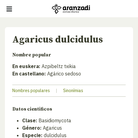
Agaricus dulcidulus
Nombre popular
En euskera:
Azpibeltz txikia
En castellano:
Agárico sedoso
Nombres populares
|
Sinonímias
Datos cientificos
Clase:
Basidiomycota
Género:
Agaricus
Especie:
dulcidulus