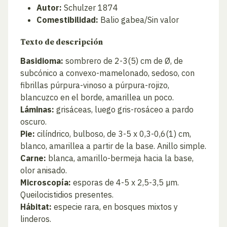
Autor:
Schulzer 1874
Comestibilidad:
Balio gabea/Sin valor
Texto de descripción
Basidioma:
sombrero de 2-3(5) cm de Ø, de
subcónico a convexo-mamelonado, sedoso, con
fibrillas púrpura-vinoso a púrpura-rojizo,
blancuzco en el borde, amarillea un poco.
Láminas:
grisáceas, luego gris-rosáceo a pardo
oscuro.
Pie:
cilíndrico, bulboso, de 3-5 x 0,3-0,6(1) cm,
blanco, amarillea a partir de la base. Anillo simple.
Carne:
blanca, amarillo-bermeja hacia la base,
olor anisado.
Microscopía:
esporas de 4-5 x 2,5-3,5 µm.
Queilocistidios presentes.
Hábitat:
especie rara, en bosques mixtos y
linderos.