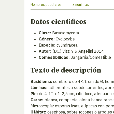
Nombres populares
|
Sinonímias
Datos cientificos
Clase:
Basidiomycota
Género:
Cyclocybe
Especie:
cylindracea
Autor:
(DC.) Vizzini & Angelini 2014
Comestibilidad:
Jangarria/Comestible
Texto de descripción
Basidioma:
sombrero de 4-11 cm de Ø, hemisf
Láminas:
adherentes a subdecurrentes, apret
Pie:
de 4-12 x 1-2,5 cm, cilíndrico, atenuado 
Carne:
blanca, compacta, olor a harina ranci
Microscopía: esporas lisas, elípticas con po
Hábitat:
cespitosa, sobre tocones o árboles 