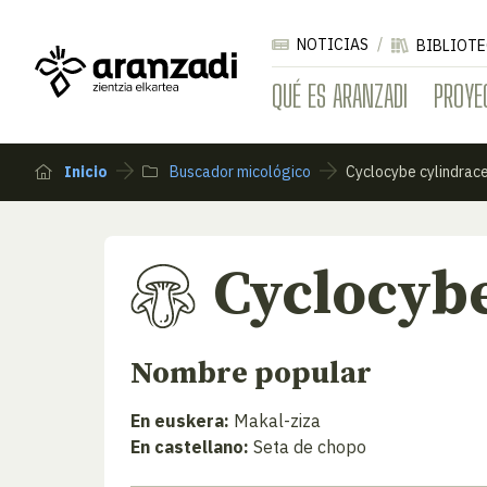
NOTICIAS
BIBLIOTE
QUÉ ES ARANZADI
PROYE
Inicio
Buscador micológico
Cyclocybe cylindrac
Cyclocybe
Nombre popular
En euskera:
Makal-ziza
En castellano:
Seta de chopo