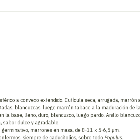
érico a convexo extendido. Cutícula seca, arrugada, marrón 
adas, blancuzcas, luego marrón tabaco a la maduración de las
en la base, lleno, duro, blancuzco, luego pardo. Anillo blancu
a, sabor dulce y agradable.
ro germinativo, marrones en masa, de 8-11 x 5-6,5 µm.
enfermos, siempre de caducifolios, sobre todo
Populus
.