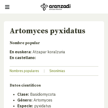
Artomyces pyxidatus
Nombre popular
En euskera:
Atzapar koralzuria
En castellano:
Nombres populares
|
Sinonímias
Datos cientificos
Clase:
Basidiomycota
Género:
Artomyces
Especie:
pyxidatus