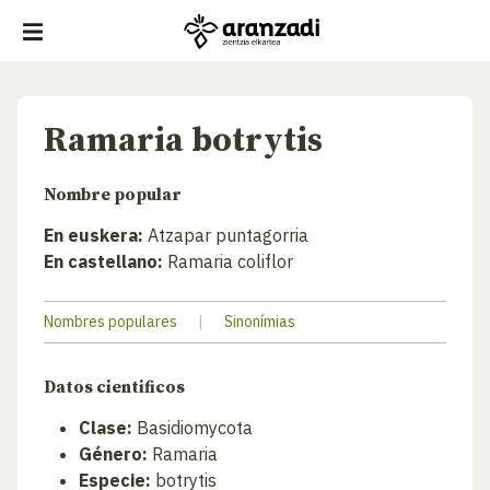
Ramaria botrytis
Nombre popular
En euskera:
Atzapar puntagorria
En castellano:
Ramaria coliflor
Nombres populares
|
Sinonímias
Datos cientificos
Clase:
Basidiomycota
Género:
Ramaria
Especie:
botrytis