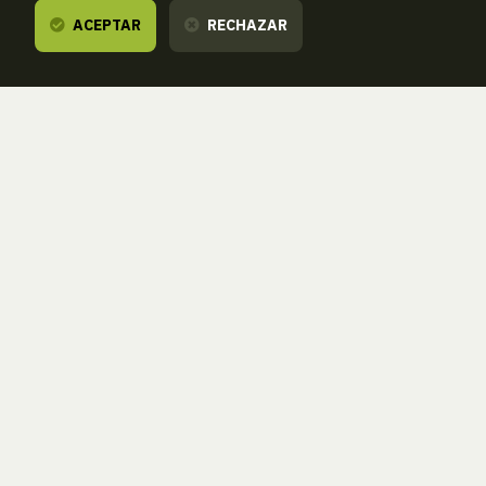
ACEPTAR
RECHAZAR
Te escuchamos,
estamos a tu disposición.
ZORROAGAGAINA, 11 — 20014 DONOSTIA - SAN SEBASTIÁN (GIPUZKOA
· SPAIN)
T.
943 46 61 42
aranzadi@aranzadi.eus