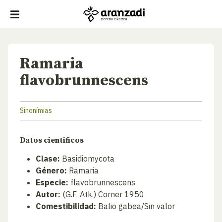
Ramaria
flavobrunnescens
Sinonímias
Datos cientificos
Clase:
Basidiomycota
Género:
Ramaria
Especie:
flavobrunnescens
Autor:
(G.F. Atk.) Corner 1950
Comestibilidad:
Balio gabea/Sin valor