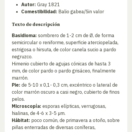
Autor:
Gray 1821
Comestibilidad:
Balio gabea/Sin valor
Texto de descripción
Basidioma:
sombrero de 1-2 cm de Ø, de forma
semicircular o reniforme, superficie aterciopelada,
estrigosa o hirsuta, de color canela sucio a pardo
negruzco.
Himenio cubierto de agujas cónicas de hasta 3
mm, de color pardo o pardo grisáceo, finalmente
marrón.
Pie:
de 5-10 x 0,1- 0,3 cm, excéntrico o lateral de
color marrón oscuro a casi negro, cubierto de finos
pelos.
Microscopía:
esporas elípticas, verrugosas,
hialinas, de 4-6 x 3-5 µm.
Hábitat:
poco común, de primavera a otoño, sobre
piñas enterradas de diversas coníferas,