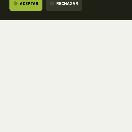
ACEPTAR
RECHAZAR
Te escuchamos,
estamos a tu dispos
ZORROAGAGAINA, 11 — 20014 DONOSTIA - SAN SEBASTIÁN 
T.
943 46 61 42