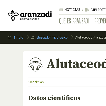
NOTICIAS
BIBLIOTE
QUÉ ES ARANZADI
PROYE
Inicio
Buscador micológico
Alutaceodontia alut
Alutaceod
Sinonímias
Datos cientificos