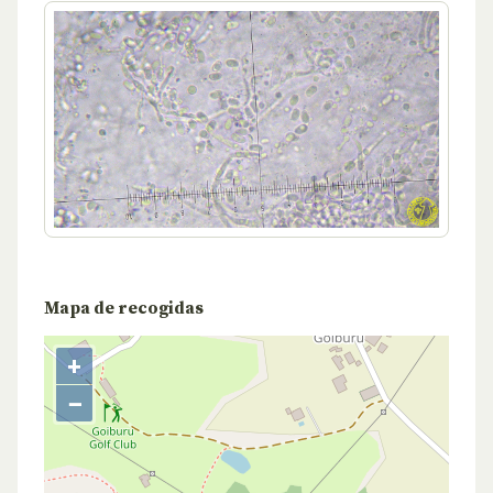
Mapa de recogidas
+
−