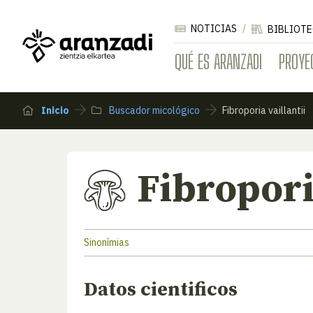
NOTICIAS
BIBLIOTE
QUÉ ES ARANZADI
PROYE
Inicio
Buscador micológico
Fibroporia vaillantii
Fibropori
Sinonímias
Datos cientificos