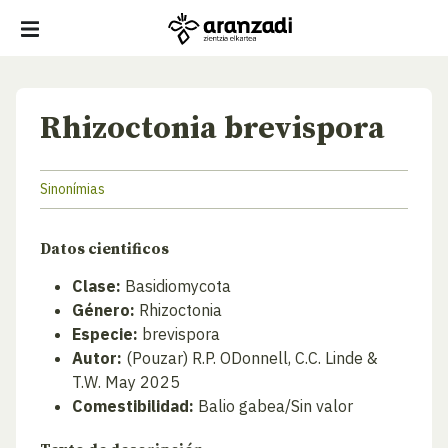
Rhizoctonia brevispora
Sinonímias
Datos cientificos
Clase:
Basidiomycota
Género:
Rhizoctonia
Especie:
brevispora
Autor:
(Pouzar) R.P. ODonnell, C.C. Linde &
T.W. May 2025
Comestibilidad:
Balio gabea/Sin valor