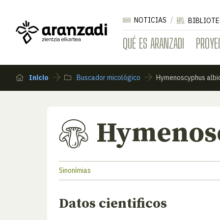
NOTICIAS
BIBLIOTE
QUÉ ES ARANZADI
PROYE
Inicio
Buscador micológico
Hymenoscyphus albi
Hymenosc
Sinonímias
Datos cientificos