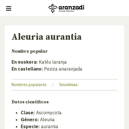
Aleuria aurantia
Nombre popular
En euskera:
Katilu laranja
En castellano:
Peziza anaranjada
Nombres populares
|
Sinonímias
Datos cientificos
Clase:
Ascomycota
Género:
Aleuria
Especie:
aurantia