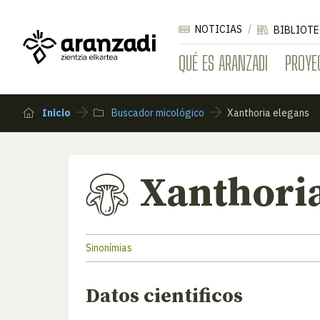
NOTICIAS
BIBLIOTE
QUÉ ES ARANZADI
PROYE
Inicio
Buscador micológico
Xanthoria elegans
Xanthoria
Sinonímias
Datos cientificos