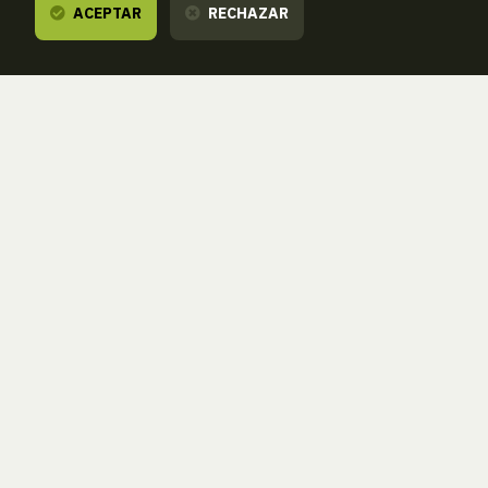
ACEPTAR
RECHAZAR
Te escuchamos,
estamos a tu dispos
ZORROAGAGAINA, 11 — 20014 DONOSTIA - SAN SEBASTIÁN 
T.
943 46 61 42