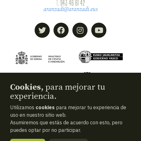
T.
943 46 61 42
aranzadi@aranzadi.eus
Cookies,
para mejorar tu
experiencia.
Utilizamos
cookies
para mejorar tu experiencia de
© 2026
Aranzadi — Zientzia elkartea
uso en nuestro sitio web.
Asumiremos que estás de acuerdo con esto, pero
Términos y condiciones
puedes optar por no participar.
Política de privacidad
Cookies