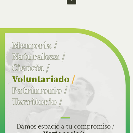
Memoria
/
Naturaleza
/
Ciencia
/
Voluntariado
/
Patrimonio
/
Territorio
/
Damos espacio a tu compromiso /