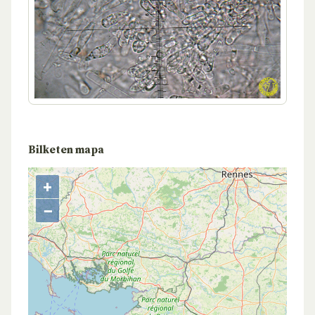
Bilketen mapa
+
−