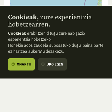
Cookieak,
zure esperientzia
hobetzearren.
Cookieak
erabiltzen ditugu zure nabigazio
esperientzia hobetzeko.
Honekin ados zaudela suposatuko dugu, baina parte
ez hartzea aukeratu dezakezu.
ONARTU
UKO EGIN