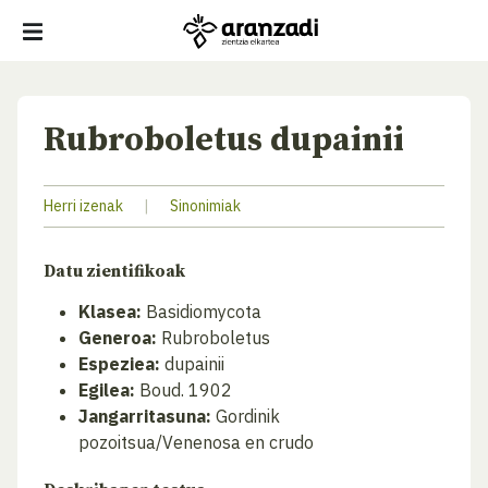
Rubroboletus dupainii
Herri izenak
|
Sinonimiak
Datu zientifikoak
Klasea:
Basidiomycota
Generoa:
Rubroboletus
Espeziea:
dupainii
Egilea:
Boud. 1902
Jangarritasuna:
Gordinik
pozoitsua/Venenosa en crudo