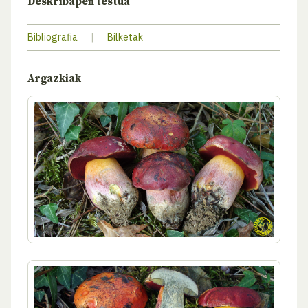
Deskribapen testua
Bibliografia
|
Bilketak
Argazkiak