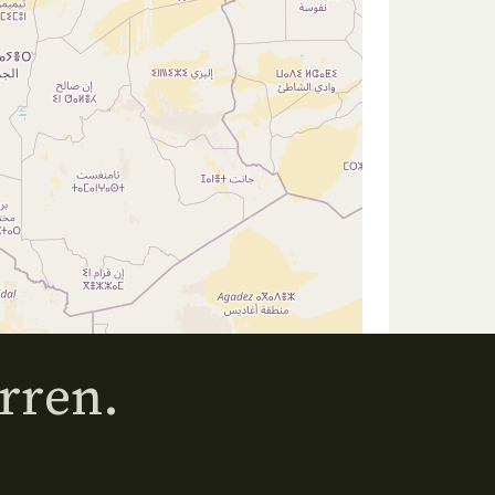
rren.