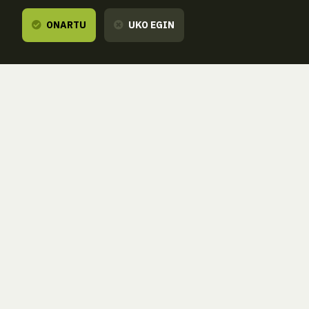
ONARTU
UKO EGIN
Entzuten dizugu,
zure esanetara gau
ZORROAGAGAINA, 11 — 20014 DONOSTIA - SAN SEBASTIÁN 