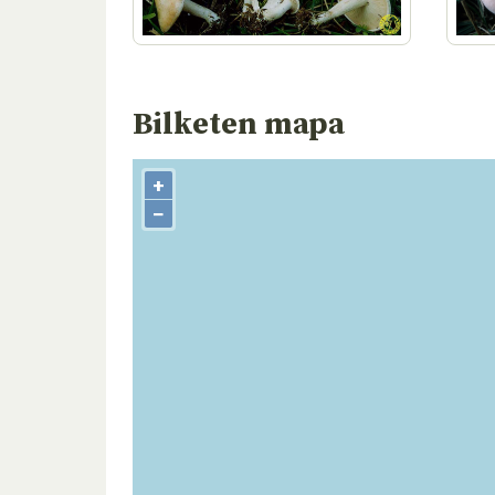
Bilketen mapa
+
−