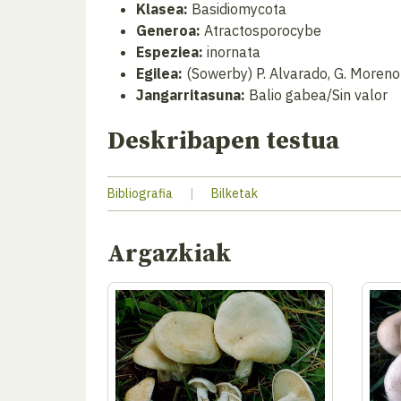
Klasea:
Basidiomycota
Generoa:
Atractosporocybe
Espeziea:
inornata
Egilea:
(Sowerby) P. Alvarado, G. Moreno
Jangarritasuna:
Balio gabea/Sin valor
Deskribapen testua
Bibliografia
|
Bilketak
Argazkiak