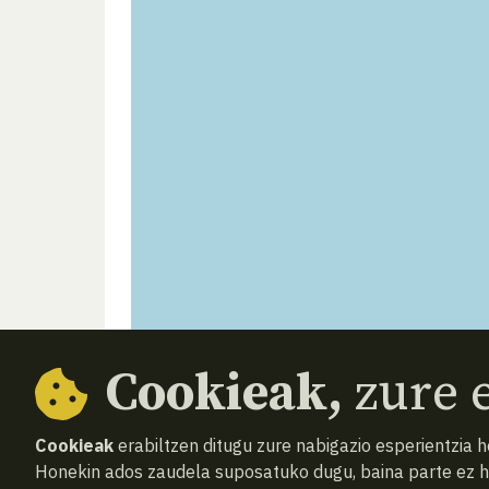
Cookieak,
zure e
Cookieak
erabiltzen ditugu zure nabigazio esperientzia 
Honekin ados zaudela suposatuko dugu, baina parte ez 