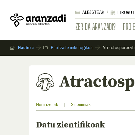
ALBISTEAK
LIBURUT
ZER DA ARANZADI?
PROI
Hasiera
Bilatzaile mikologikoa
Atractosporocyb
Atractos
Herri izenak
|
Sinonimiak
Datu zientifikoak