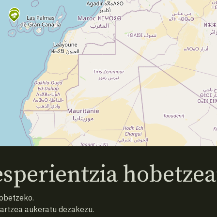
sperientzia hobetzea
hobetzeko.
hartzea aukeratu dezakezu.