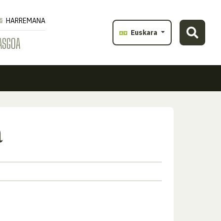
HARREMANA
Euskara
ASGOA
a