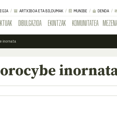
EGIA
ARTXIBOA ETA BILDUMAK
MUNIBE
DENDA
EKTUAK
DIBULGAZIOA
EKINTZAK
KOMUNITATEA
MEZEN
e inornata
porocybe inornat