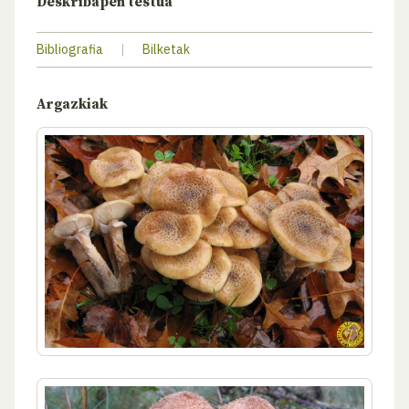
Deskribapen testua
Bibliografia
|
Bilketak
Argazkiak