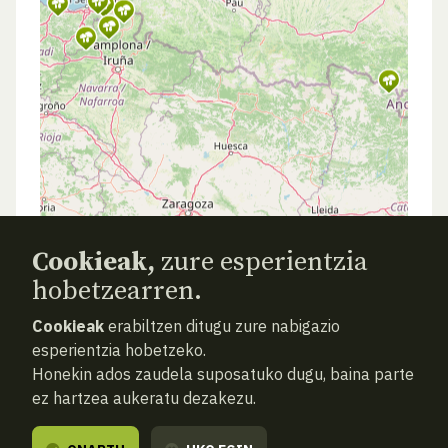
Cookieak,
zure esperientzia
hobetzearren.
Cookieak
erabiltzen ditugu zure nabigazio
esperientzia hobetzeko.
Honekin ados zaudela suposatuko dugu, baina parte
ez hartzea aukeratu dezakezu.