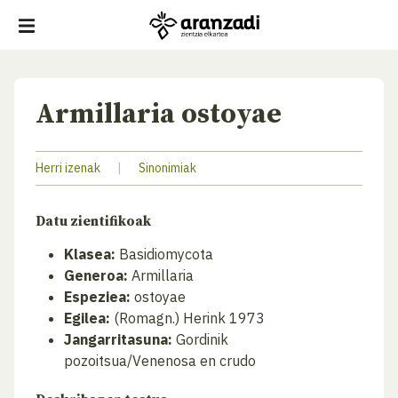
Armillaria ostoyae
Herri izenak
|
Sinonimiak
Datu zientifikoak
Klasea:
Basidiomycota
Generoa:
Armillaria
Espeziea:
ostoyae
Egilea:
(Romagn.) Herink 1973
Jangarritasuna:
Gordinik
pozoitsua/Venenosa en crudo