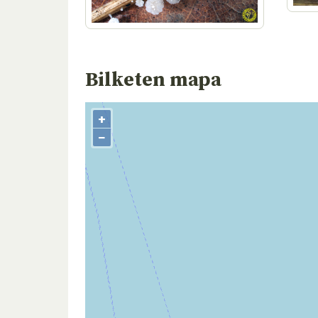
Bilketen mapa
+
−