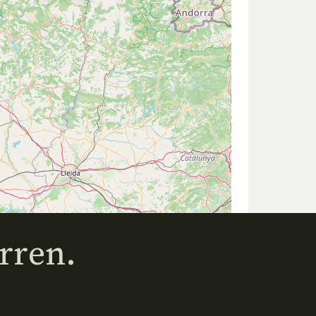
rren.