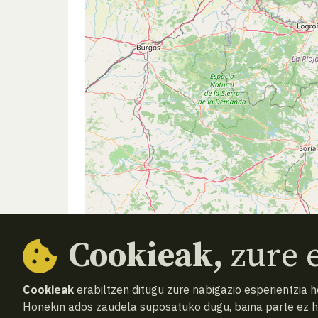
Cookieak,
zure e
Cookieak
erabiltzen ditugu zure nabigazio esperientzia 
Honekin ados zaudela suposatuko dugu, baina parte ez 