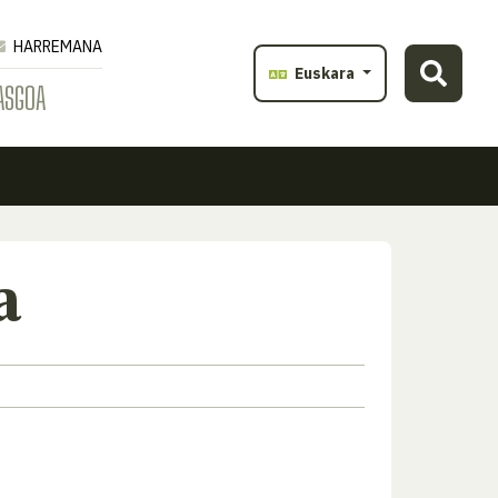
HARREMANA
Euskara
ASGOA
a