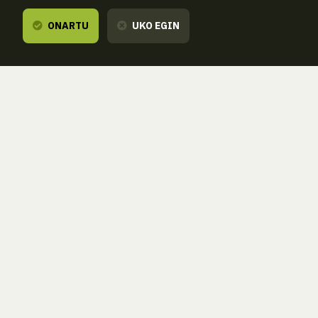
ONARTU
UKO EGIN
Entzuten dizugu,
zure esanetara gau
ZORROAGAGAINA, 11 — 20014 DONOSTIA - SAN SEBASTIÁN 