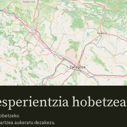
sperientzia hobetzea
hobetzeko.
hartzea aukeratu dezakezu.