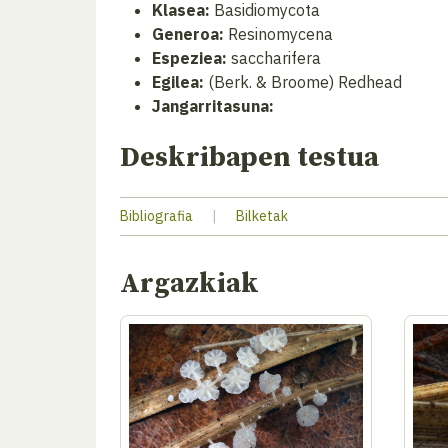
Klasea:
Basidiomycota
Generoa:
Resinomycena
Espeziea:
saccharifera
Egilea:
(Berk. & Broome) Redhead
Jangarritasuna:
Deskribapen testua
Bibliografia
|
Bilketak
Argazkiak