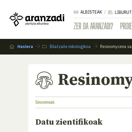
ALBISTEAK
LIBURUT
ZER DA ARANZADI?
PROI
Hasiera
Bilatzaile mikologikoa
Resinomycena sa
Resinomy
Sinonimiak
Datu zientifikoak