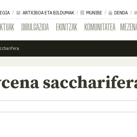
EGIA
ARTXIBOA ETA BILDUMAK
MUNIBE
DENDA
EKTUAK
DIBULGAZIOA
EKINTZAK
KOMUNITATEA
MEZEN
ccharifera
cena saccharifer