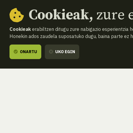
Cookieak,
zure e
Cookieak
erabiltzen ditugu zure nabigazio esperientzia 
Honekin ados zaudela suposatuko dugu, baina parte ez 
ONARTU
UKO EGIN