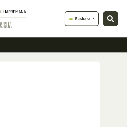
HARREMANA
Euskara
ASGOA