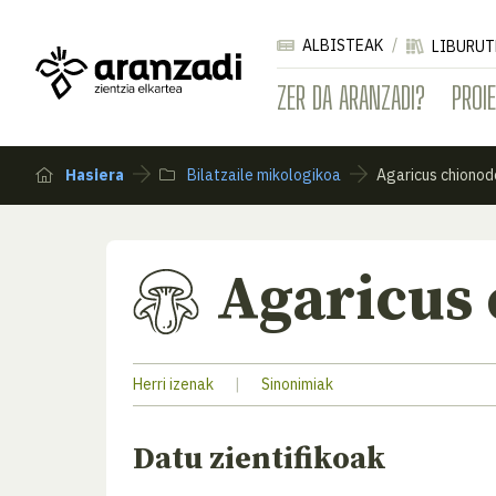
ALBISTEAK
LIBURUT
ZER DA ARANZADI?
PROI
Hasiera
Bilatzaile mikologikoa
Agaricus chiono
Agaricus
Herri izenak
|
Sinonimiak
Datu zientifikoak