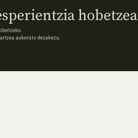
sperientzia hobetzea
hobetzeko.
hartzea aukeratu dezakezu.