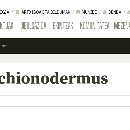
EGIA
ARTXIBOA ETA BILDUMAK
MUNIBE
DENDA
EKTUAK
DIBULGAZIOA
EKINTZAK
KOMUNITATEA
MEZEN
dermus
 chionodermus