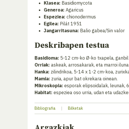
Klasea:
Basidiomycota
Generoa:
Agaricus
Espeziea:
chionodermus
Egilea:
Pilát 1951
Jangarritasuna:
Balio gabea/Sin valor
Deskribapen testua
Basidioma:
5-12 cm-ko Ø-ko txapela, ganbil la
Orriak:
askeak, arrosakarak, eta marroi ilun
Hanka:
zilindrikoa, 5-14 x 1-2 cm-koa, zurix
Mamia:
zuria, apur bat okrekara oinean.
Mikroskopia:
esporak elipsoidalak, leunak, 
Habitat:
espeziea oso urria, udan eta udazke
Bibliografia
|
Bilketak
Argazkiak