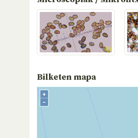
Bilketen mapa
+
−