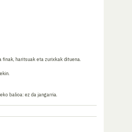
 finak, haritsuak eta zurixkak dituena.
ekin.
ko balioa: ez da jangarria.