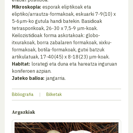
Mikroskopia:
esporak eliptikoak eta
eliptiko/arrautza-formakoak, eskuarki 7-9(10) x
5-6μm-ko gutula handi batekin. Basidioak
tetrasporikoak, 26-30 x 7,5-9 μm-koak.
Keilozistidioak forma askotakoak: globo-
itxurakoak, borra zabalaren formakoak, xixku-
formakoak, botila-formakoak, gutxi batzuk
artikulatuak, 17-40(45) x 8-18(23) μm-koak.
Habitat:
lorategi eta duna eta hareatza inguruan
koniferoen azpian.
Jateko balioa:
jangarria.
Bibliografia
|
Bilketak
Argazkiak