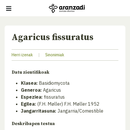
Agaricus fissuratus
Herri izenak
|
Sinonimiak
Datu zientifikoak
Klasea:
Basidiomycota
Generoa:
Agaricus
Espeziea:
fissuratus
Egilea:
(F.H. Møller) F.H. Møller 1952
Jangarritasuna:
Jangarria/Comestible
Deskribapen testua