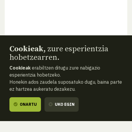
Cookieak,
zure esperientzia
hobetzearren.
Cookieak
erabiltzen ditugu zure nabigazio
esperientzia hobetzeko.
Honekin ados zaudela suposatuko dugu, baina parte
ez hartzea aukeratu dezakezu.
ONARTU
UKO EGIN