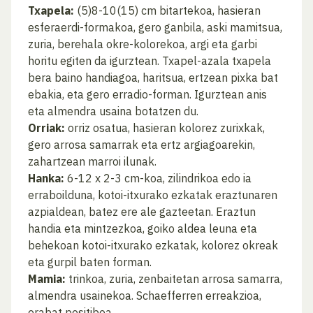
Txapela:
(5)8-10(15) cm bitartekoa, hasieran
esferaerdi-formakoa, gero ganbila, aski mamitsua,
zuria, berehala okre-kolorekoa, argi eta garbi
horitu egiten da igurztean. Txapel-azala txapela
bera baino handiagoa, haritsua, ertzean pixka bat
ebakia, eta gero erradio-forman. Igurztean anis
eta almendra usaina botatzen du.
Orriak:
orriz osatua, hasieran kolorez zurixkak,
gero arrosa samarrak eta ertz argiagoarekin,
zahartzean marroi ilunak.
Hanka:
6-12 x 2-3 cm-koa, zilindrikoa edo ia
erraboilduna, kotoi-itxurako ezkatak eraztunaren
azpialdean, batez ere ale gazteetan. Eraztun
handia eta mintzezkoa, goiko aldea leuna eta
behekoan kotoi-itxurako ezkatak, kolorez okreak
eta gurpil baten forman.
Mamia:
trinkoa, zuria, zenbaitetan arrosa samarra,
almendra usainekoa. Schaefferren erreakzioa,
erabat positiboa.