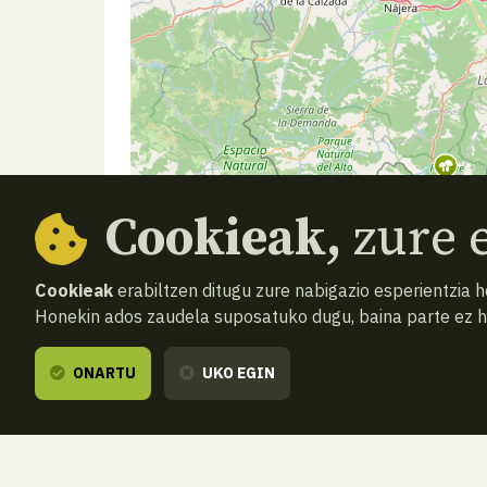
Cookieak,
zure e
Cookieak
erabiltzen ditugu zure nabigazio esperientzia 
Honekin ados zaudela suposatuko dugu, baina parte ez 
ONARTU
UKO EGIN