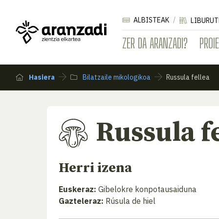
ALBISTEAK
LIBURUT
ZER DA ARANZADI?
PROI
Hasiera
Bilatzaile mikologikoa
Russula fellea
Russula f
Herri izena
Euskeraz:
Gibelokre konpotausaiduna
Gazteleraz:
Rúsula de hiel