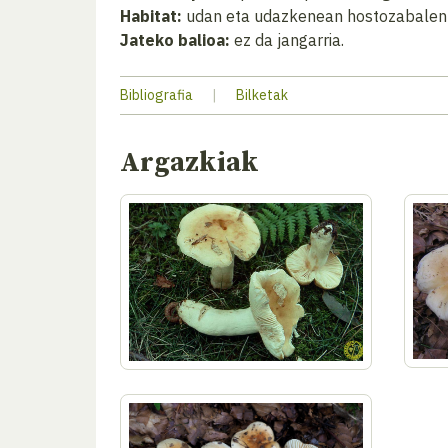
Habitat:
udan eta udazkenean hostozabalen 
Jateko balioa:
ez da jangarria.
Bibliografia
|
Bilketak
Argazkiak