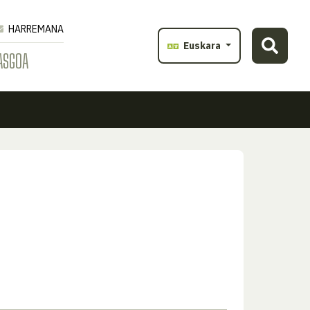
HARREMANA
Euskara
ASGOA