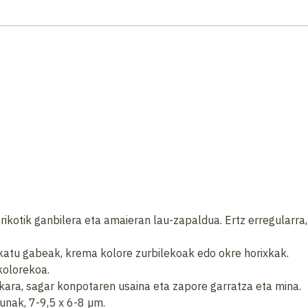
ikotik ganbilera eta amaieran lau-zapaldua. Ertz erregularra
rkatu gabeak, krema kolore zurbilekoak edo okre horixkak.
kolorekoa.
kara, sagar konpotaren usaina eta zapore garratza eta mina.
unak, 7-9,5 x 6-8 µm.