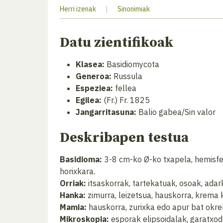
Herri izenak
|
Sinonimiak
Datu zientifikoak
Klasea:
Basidiomycota
Generoa:
Russula
Espeziea:
fellea
Egilea:
(Fr.) Fr. 1825
Jangarritasuna:
Balio gabea/Sin valor
Deskribapen testua
Basidioma:
3-8 cm-ko Ø-ko txapela, hemisfer
horixkara.
Orriak:
itsaskorrak, tartekatuak, osoak, ada
Hanka:
zimurra, leizetsua, hauskorra, krema 
Mamia:
hauskorra, zurixka edo apur bat okre
Mikroskopia:
esporak elipsoidalak, garatxod