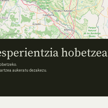
sperientzia hobetzea
hobetzeko.
hartzea aukeratu dezakezu.