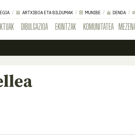
EGIA
ARTXIBOA ETA BILDUMAK
MUNIBE
DENDA
EKTUAK
DIBULGAZIOA
EKINTZAK
KOMUNITATEA
MEZEN
ellea