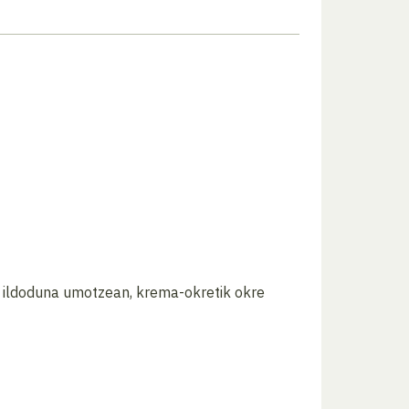
, ildoduna umotzean, krema-okretik okre