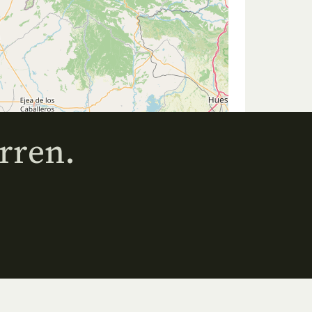
rren.