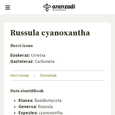
Russula cyanoxantha
Herri izena
Euskeraz:
Urretxa
Gazteleraz:
Carbonera
Herri izenak
|
Sinonimiak
Datu zientifikoak
Klasea:
Basidiomycota
Generoa:
Russula
Espeziea:
cyanoxantha