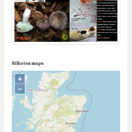
Bilketen mapa
+
−