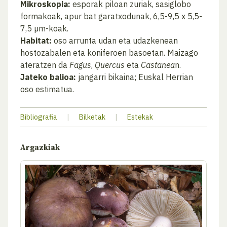
Mikroskopia:
esporak piloan zuriak, sasiglobo
formakoak, apur bat garatxodunak, 6,5-9,5 x 5,5-
7,5 µm-koak.
Habitat:
oso arrunta udan eta udazkenean
hostozabalen eta koniferoen basoetan. Maizago
ateratzen da
Fagus
,
Quercus
eta
Castanea
n.
Jateko balioa:
jangarri bikaina; Euskal Herrian
oso estimatua.
Bibliografia
|
Bilketak
|
Estekak
Argazkiak