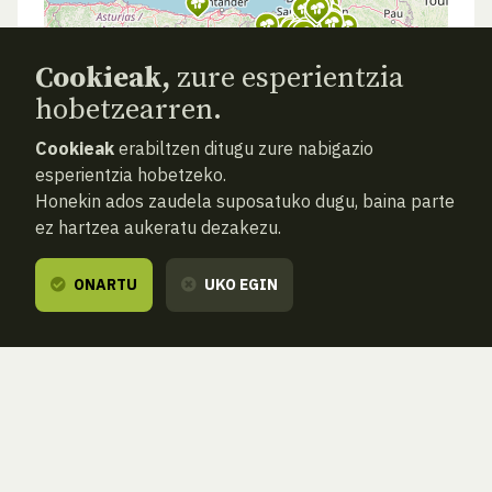
Cookieak,
zure esperientzia
hobetzearren.
Cookieak
erabiltzen ditugu zure nabigazio
esperientzia hobetzeko.
Honekin ados zaudela suposatuko dugu, baina parte
ez hartzea aukeratu dezakezu.
ONARTU
UKO EGIN