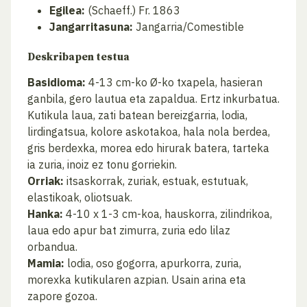
Egilea:
(Schaeff.) Fr. 1863
Jangarritasuna:
Jangarria/Comestible
Deskribapen testua
Basidioma:
4-13 cm-ko Ø-ko txapela, hasieran
ganbila, gero lautua eta zapaldua. Ertz inkurbatua.
Kutikula laua, zati batean bereizgarria, lodia,
lirdingatsua, kolore askotakoa, hala nola berdea,
gris berdexka, morea edo hirurak batera, tarteka
ia zuria, inoiz ez tonu gorriekin.
Orriak:
itsaskorrak, zuriak, estuak, estutuak,
elastikoak, oliotsuak.
Hanka:
4-10 x 1-3 cm-koa, hauskorra, zilindrikoa,
laua edo apur bat zimurra, zuria edo lilaz
orbandua.
Mamia:
lodia, oso gogorra, apurkorra, zuria,
morexka kutikularen azpian. Usain arina eta
zapore gozoa.