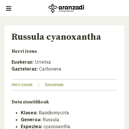
Russula cyanoxantha
Herri izena
Euskeraz:
Urretxa
Gazteleraz:
Carbonera
Herri izenak
|
Sinonimiak
Datu zientifikoak
Klasea:
Basidiomycota
Generoa:
Russula
Espeziea:
cyanoxantha