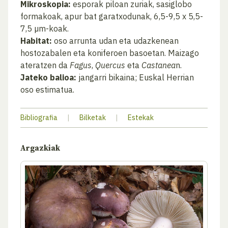
Mikroskopia:
esporak piloan zuriak, sasiglobo
formakoak, apur bat garatxodunak, 6,5-9,5 x 5,5-
7,5 µm-koak.
Habitat:
oso arrunta udan eta udazkenean
hostozabalen eta koniferoen basoetan. Maizago
ateratzen da
Fagus
,
Quercus
eta
Castanea
n.
Jateko balioa:
jangarri bikaina; Euskal Herrian
oso estimatua.
Bibliografia
|
Bilketak
|
Estekak
Argazkiak