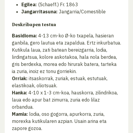
Egilea:
(Schaeff.) Fr. 1863
Jangarritasuna:
Jangarria/Comestible
Deskribapen testua
Basidioma:
4-13 cm-ko Ø-ko txapela, hasieran
ganbila, gero lautua eta zapaldua. Ertz inkurbatua.
Kutikula laua, zati batean bereizgarria, lodia,
lirdingatsua, kolore askotakoa, hala nola berdea,
gris berdexka, morea edo hirurak batera, tarteka
ia zuria, inoiz ez tonu gorriekin.
Orriak:
itsaskorrak, zuriak, estuak, estutuak,
elastikoak, oliotsuak.
Hanka:
4-10 x 1-3 cm-koa, hauskorra, zilindrikoa,
laua edo apur bat zimurra, zuria edo lilaz
orbandua.
Mamia:
lodia, oso gogorra, apurkorra, zuria,
morexka kutikularen azpian. Usain arina eta
zapore gozoa.