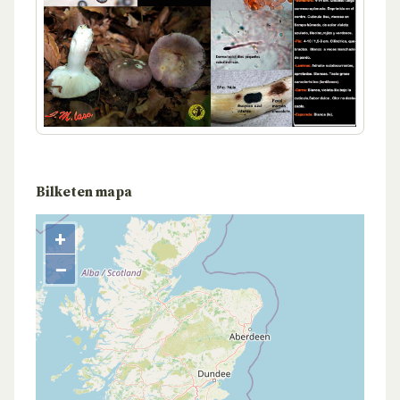
Bilketen mapa
+
−