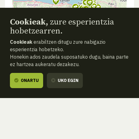
Cookieak,
zure esperientzia
hobetzearren.
Cookieak
erabiltzen ditugu zure nabigazio
esperientzia hobetzeko.
Honekin ados zaudela suposatuko dugu, baina parte
ez hartzea aukeratu dezakezu.
ONARTU
UKO EGIN