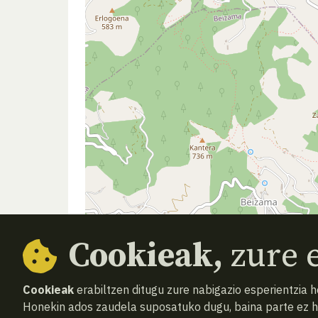
Cookieak,
zure e
Cookieak
erabiltzen ditugu zure nabigazio esperientzia 
Honekin ados zaudela suposatuko dugu, baina parte ez 