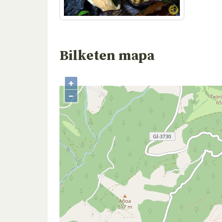
Bilketen mapa
+
−