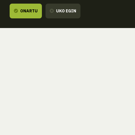
ONARTU
UKO EGIN
Entzuten dizugu,
zure esanetara gau
ZORROAGAGAINA, 11 — 20014 DONOSTIA - SAN SEBASTIÁN 