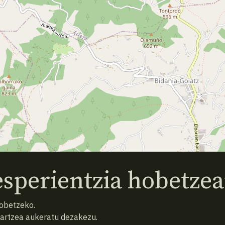
sperientzia hobetzea
hobetzeko.
hartzea aukeratu dezakezu.