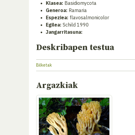
Klasea:
Basidiomycota
Generoa:
Ramaria
Espeziea:
flavosalmonicolor
Egilea:
Schild 1990
Jangarritasuna:
Deskribapen testua
Bilketak
Argazkiak