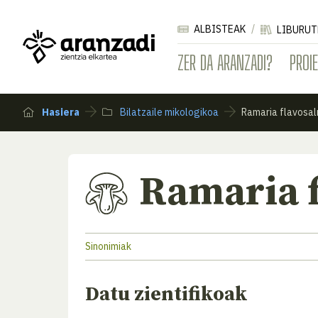
ALBISTEAK
LIBURUT
ZER DA ARANZADI?
PROI
Hasiera
Bilatzaile mikologikoa
Ramaria flavosal
Ramaria 
Sinonimiak
Datu zientifikoak