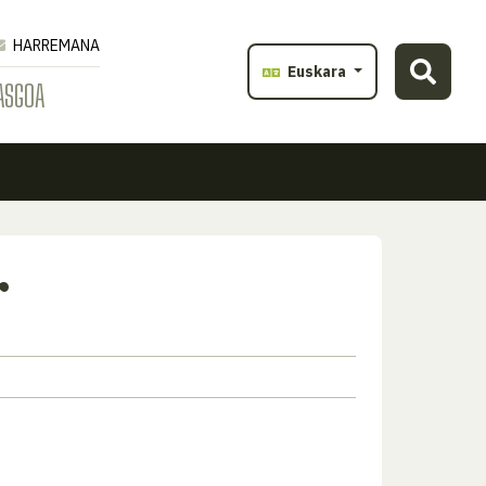
HARREMANA
Euskara
ASGOA
r