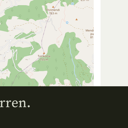
rren.