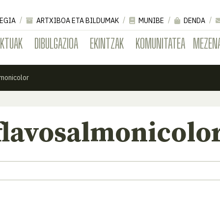
EGIA
ARTXIBOA ETA BILDUMAK
MUNIBE
DENDA
EKTUAK
DIBULGAZIOA
EKINTZAK
KOMUNITATEA
MEZEN
monicolor
flavosalmonicolo