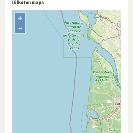
Bilketen mapa
+
−