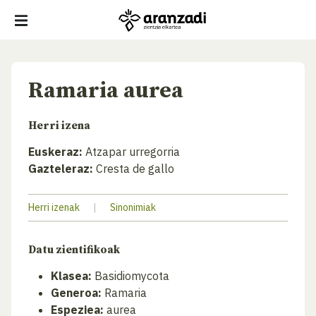
Ramaria aurea
Herri izena
Euskeraz:
Atzapar urregorria
Gazteleraz:
Cresta de gallo
Herri izenak
|
Sinonimiak
Datu zientifikoak
Klasea:
Basidiomycota
Generoa:
Ramaria
Espeziea:
aurea