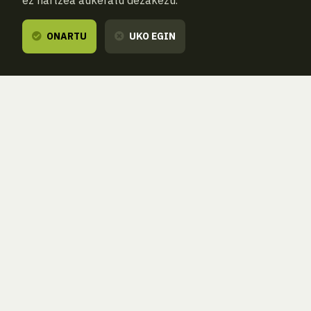
ez hartzea aukeratu dezakezu.
ONARTU
UKO EGIN
AURREKOA
HURRENGOA
ATZERA