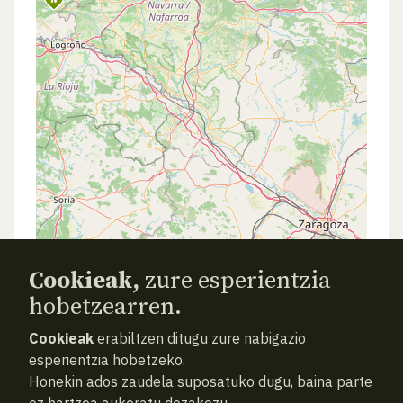
Cookieak,
zure esperientzia
hobetzearren.
Cookieak
erabiltzen ditugu zure nabigazio
esperientzia hobetzeko.
Honekin ados zaudela suposatuko dugu, baina parte