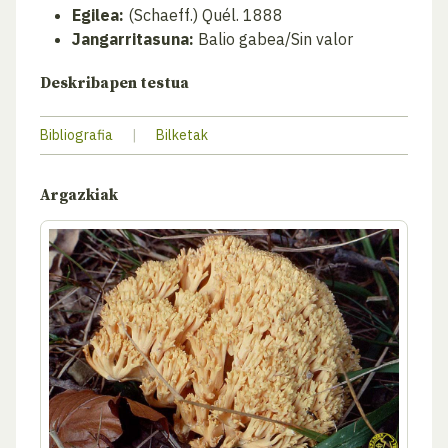
Egilea:
(Schaeff.) Quél. 1888
Jangarritasuna:
Balio gabea/Sin valor
Deskribapen testua
Bibliografia
|
Bilketak
Argazkiak