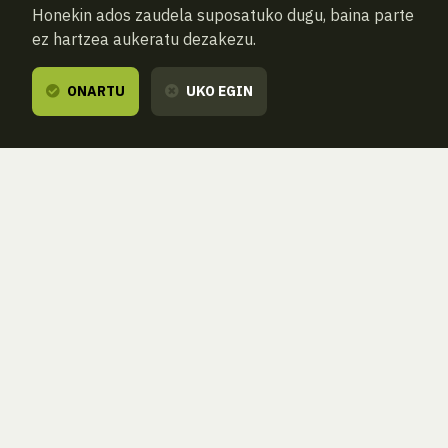
Honekin ados zaudela suposatuko dugu, baina parte
ez hartzea aukeratu dezakezu.
ONARTU
UKO EGIN