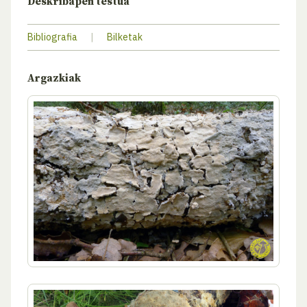
Deskribapen testua
Bibliografia
|
Bilketak
Argazkiak