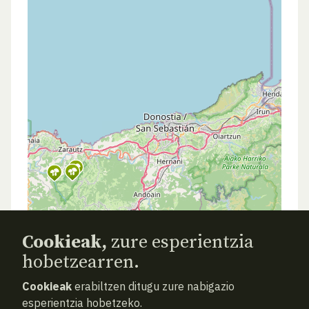
Cookieak,
zure esperientzia
hobetzearren.
Cookieak
erabiltzen ditugu zure nabigazio
esperientzia hobetzeko.