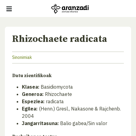
Rhizochaete radicata
Sinonimiak
Datu zientifikoak
Klasea:
Basidiomycota
Generoa:
Rhizochaete
Espeziea:
radicata
Egilea:
(Henn.) Gresl., Nakasone & Rajchenb.
2004
Jangarritasuna:
Balio gabea/Sin valor