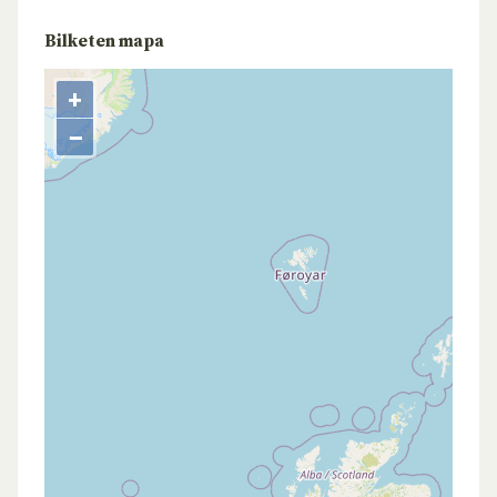
Bilketen mapa
+
−