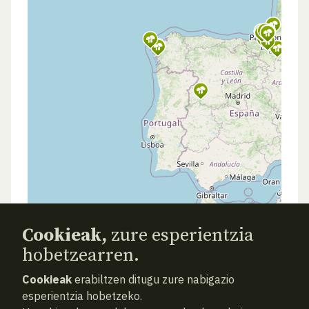
Cookieak,
zure esperientzia
hobetzearren.
Cookieak
erabiltzen ditugu zure nabigazio
esperientzia hobetzeko.