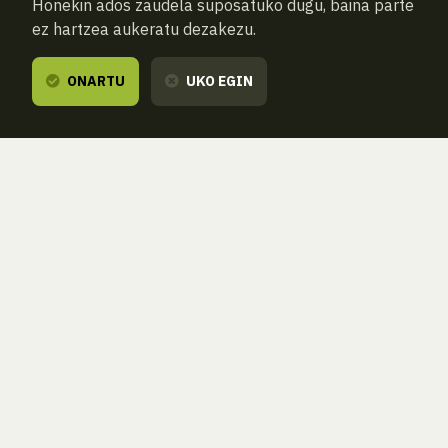
Honekin ados zaudela suposatuko dugu, baina parte
ez hartzea aukeratu dezakezu.
ONARTU
UKO EGIN