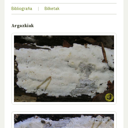
Bibliografia
|
Bilketak
Argazkiak