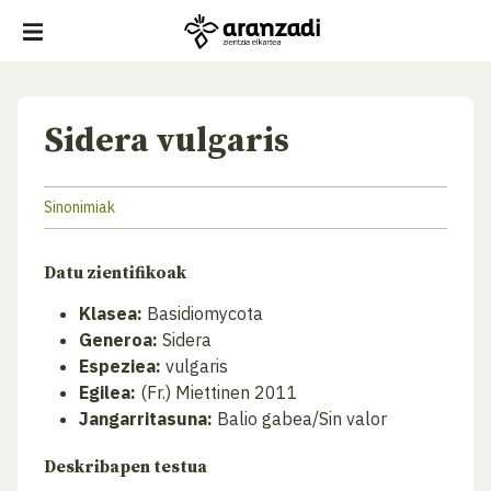
Sidera vulgaris
Sinonimiak
Datu zientifikoak
Klasea:
Basidiomycota
Generoa:
Sidera
Espeziea:
vulgaris
Egilea:
(Fr.) Miettinen 2011
Jangarritasuna:
Balio gabea/Sin valor
Deskribapen testua