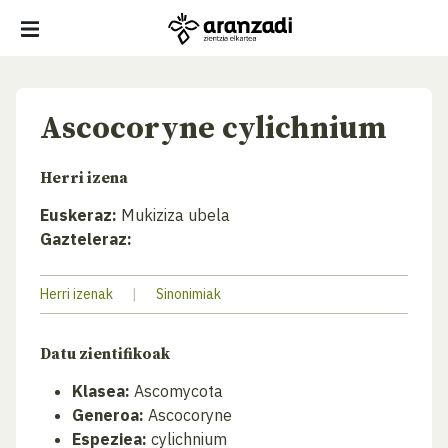
Ascocoryne cylichnium
Herri izena
Euskeraz:
Mukiziza ubela
Gazteleraz:
Herri izenak
|
Sinonimiak
Datu zientifikoak
Klasea:
Ascomycota
Generoa:
Ascocoryne
Espeziea:
cylichnium