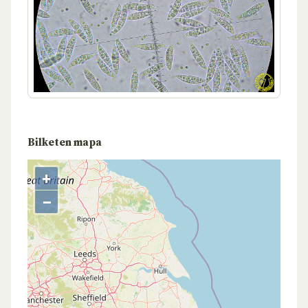
Bilketen mapa
+
−