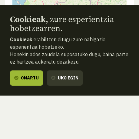
Cookieak,
zure esperientzia
hobetzearren.
Cookieak
erabiltzen ditugu zure nabigazio
esperientzia hobetzeko.
Honekin ados zaudela suposatuko dugu, baina parte
ez hartzea aukeratu dezakezu.
ONARTU
UKO EGIN