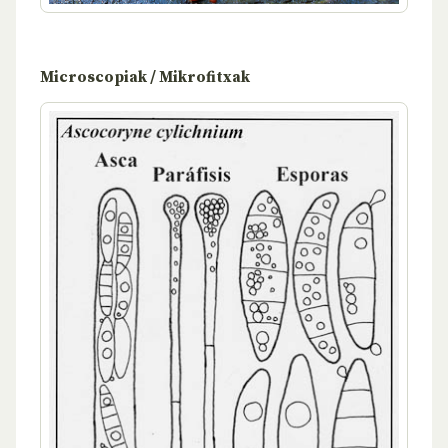
Microscopiak / Mikrofitxak