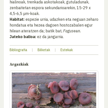
hialinoak, trenkada askotakoak, gutuladunak,
zenbaitetan espora sekundarioarekin, 15-29 x
4,5-6,5 µm-koak.
Habitat:
espezie urria, udazken eta neguan zeharo
hondatua eta hezea dagoen hostozabalen egur
hilean ateratzen da; batik bat,
Fagus
ean.
Jateko balioa:
ez da jangarria.
Bibliografia
|
Bilketak
|
Estekak
Argazkiak