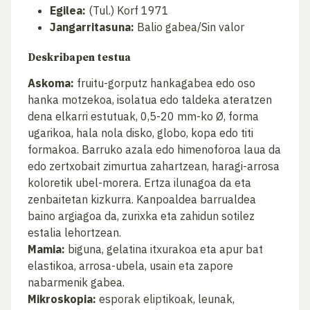
Egilea:
(Tul.) Korf 1971
Jangarritasuna:
Balio gabea/Sin valor
Deskribapen testua
Askoma:
fruitu-gorputz hankagabea edo oso
hanka motzekoa, isolatua edo taldeka ateratzen
dena elkarri estutuak, 0,5-20 mm-ko Ø, forma
ugarikoa, hala nola disko, globo, kopa edo titi
formakoa. Barruko azala edo himenoforoa laua da
edo zertxobait zimurtua zahartzean, haragi-arrosa
koloretik ubel-morera. Ertza ilunagoa da eta
zenbaitetan kizkurra. Kanpoaldea barrualdea
baino argiagoa da, zurixka eta zahidun sotilez
estalia lehortzean.
Mamia:
biguna, gelatina itxurakoa eta apur bat
elastikoa, arrosa-ubela, usain eta zapore
nabarmenik gabea.
Mikroskopia:
esporak eliptikoak, leunak,