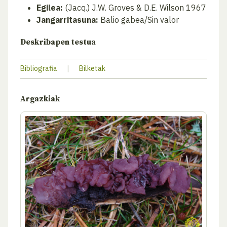
Egilea:
(Jacq.) J.W. Groves & D.E. Wilson 1967
Jangarritasuna:
Balio gabea/Sin valor
Deskribapen testua
Bibliografia
|
Bilketak
Argazkiak