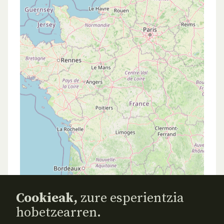
Cookieak,
zure esperientzia
hobetzearren.