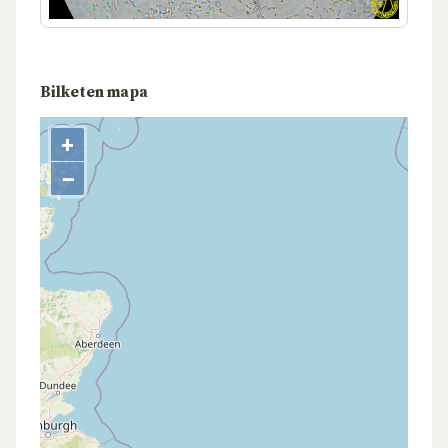
Bilketen mapa
+
−