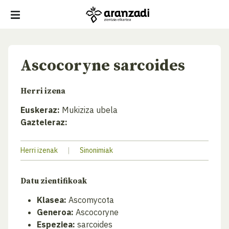
Ascocoryne sarcoides
Herri izena
Euskeraz:
Mukiziza ubela
Gazteleraz:
Herri izenak
|
Sinonimiak
Datu zientifikoak
Klasea:
Ascomycota
Generoa:
Ascocoryne
Espeziea:
sarcoides