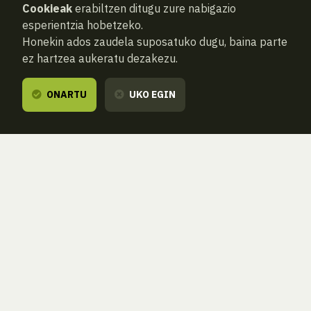
Cookieak
erabiltzen ditugu zure nabigazio
esperientzia hobetzeko.
Honekin ados zaudela suposatuko dugu, baina parte
ez hartzea aukeratu dezakezu.
ONARTU
UKO EGIN