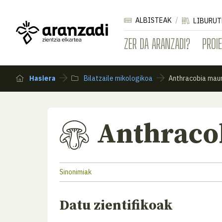
ALBISTEAK
LIBURUT
ZER DA ARANZADI?
PROI
Hasiera
Bilatzaile mikologikoa
Anthracobia maur
Anthraco
Sinonimiak
Datu zientifikoak