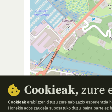
Cookieak,
zure e
Cookieak
erabiltzen ditugu zure nabigazio esperientzia 
Honekin ados zaudela suposatuko dugu, baina parte ez 