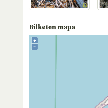
Bilketen mapa
+
−