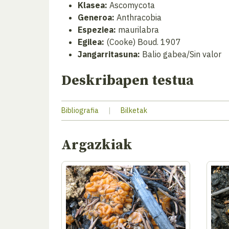
Klasea:
Ascomycota
Generoa:
Anthracobia
Espeziea:
maurilabra
Egilea:
(Cooke) Boud. 1907
Jangarritasuna:
Balio gabea/Sin valor
Deskribapen testua
Bibliografia
|
Bilketak
Argazkiak