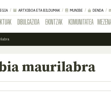
EGIA
ARTXIBOA ETA BILDUMAK
MUNIBE
DENDA
EKTUAK
DIBULGAZIOA
EKINTZAK
KOMUNITATEA
MEZEN
ilabra
bia maurilabra