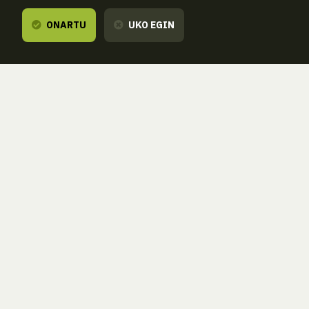
ONARTU
UKO EGIN
Entzuten dizugu,
zure esanetara gau
ZORROAGAGAINA, 11 — 20014 DONOSTIA - SAN SEBASTIÁN 