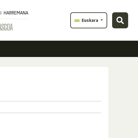
HARREMANA
Euskara
ASGOA