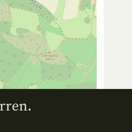
rren.