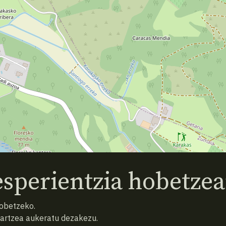
sperientzia hobetzea
hobetzeko.
hartzea aukeratu dezakezu.