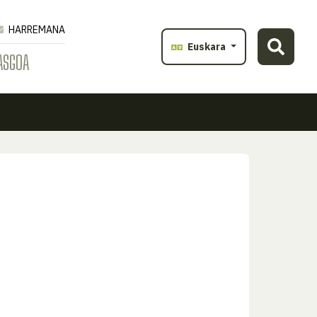
HARREMANA
Euskara
ASGOA