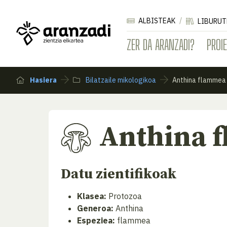
ALBISTEAK
LIBURUT
ZER DA ARANZADI?
PROI
Hasiera
Bilatzaile mikologikoa
Anthina flammea
Anthina 
Datu zientifikoak
Klasea:
Protozoa
Generoa:
Anthina
Espeziea:
flammea