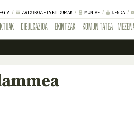
EGIA
ARTXIBOA ETA BILDUMAK
MUNIBE
DENDA
EKTUAK
DIBULGAZIOA
EKINTZAK
KOMUNITATEA
MEZEN
flammea