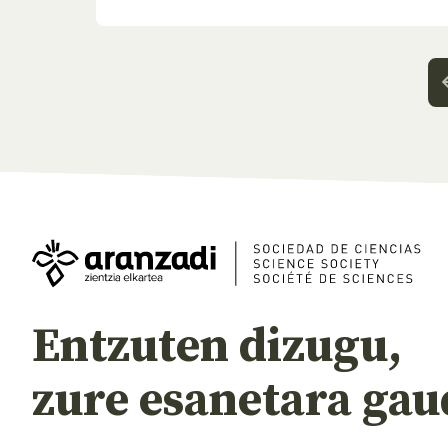
Entzuten dizugu,
zure esanetara gau