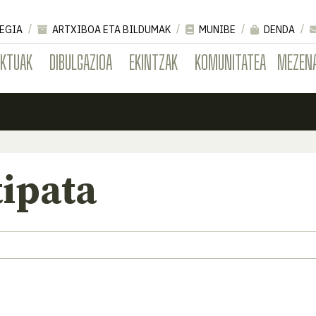
EGIA
ARTXIBOA ETA BILDUMAK
MUNIBE
DENDA
EKTUAK
DIBULGAZIOA
EKINTZAK
KOMUNITATEA
MEZEN
tipata