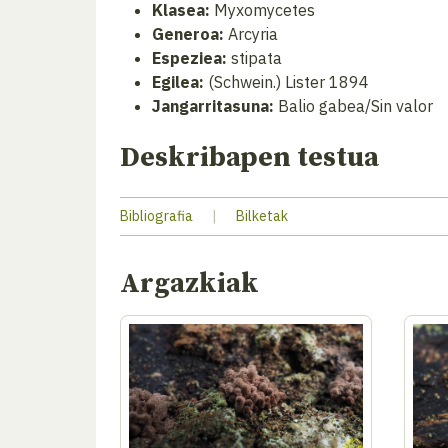
Klasea:
Myxomycetes
Generoa:
Arcyria
Espeziea:
stipata
Egilea:
(Schwein.) Lister 1894
Jangarritasuna:
Balio gabea/Sin valor
Deskribapen testua
Bibliografia
|
Bilketak
Argazkiak