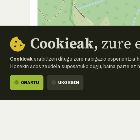
Cookieak,
zure e
Cookieak
erabiltzen ditugu zure nabigazio esperientzia 
Honekin ados zaudela suposatuko dugu, baina parte ez 
ONARTU
UKO EGIN