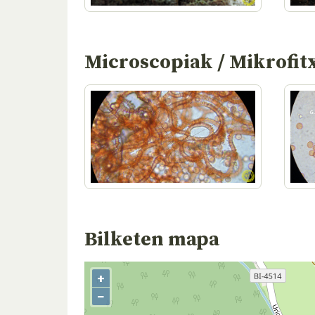
Microscopiak / Mikrofit
Bilketen mapa
+
−