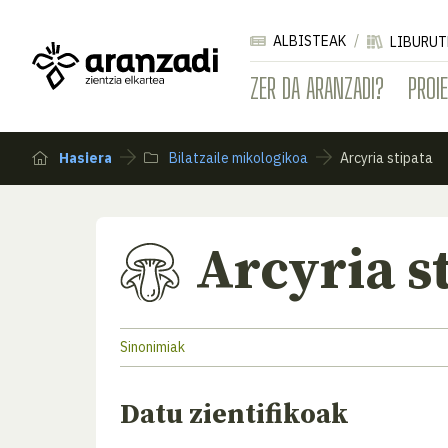
ALBISTEAK
LIBURUT
ZER DA ARANZADI?
PROI
Hasiera
Bilatzaile mikologikoa
Arcyria stipata
Arcyria s
Sinonimiak
Datu zientifikoak