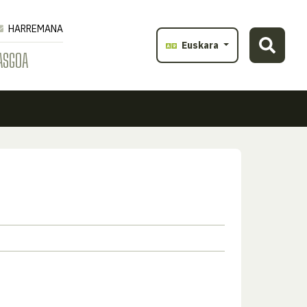
HARREMANA
Euskara
ASGOA