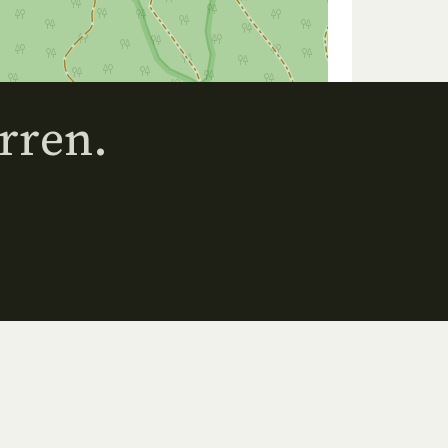
rren.