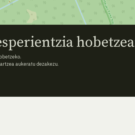
sperientzia hobetzea
hobetzeko.
hartzea aukeratu dezakezu.
AURREKO ESPEZIEA
ATZERA
HURRENGO ESPEZIEA