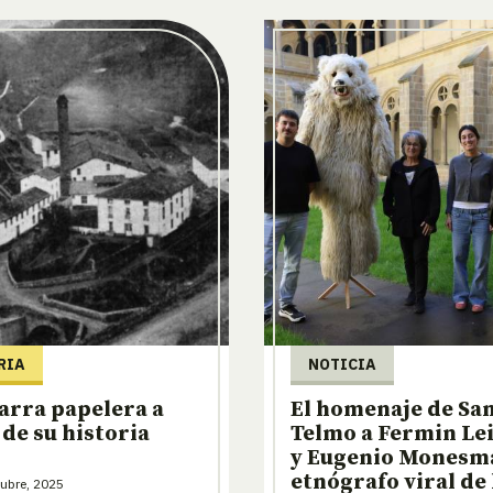
RIA
NOTICIA
arra papelera a
El homenaje de Sa
 de su historia
Telmo a Fermin Le
y Eugenio Monesma
etnógrafo viral de 
ubre, 2025