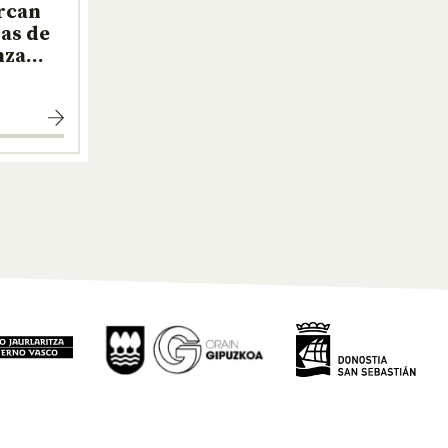
arcan
das de
anza…