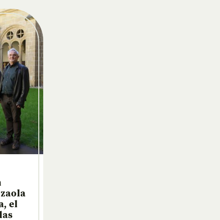
n
izaola
, el
las