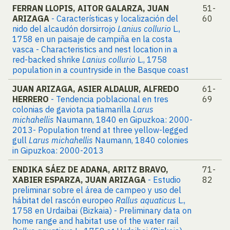
FERRAN LLOPIS, AITOR GALARZA, JUAN
51-
ARIZAGA
- Características y localización del
60
nido del alcaudón dorsirrojo
Lanius collurio
L.,
1758 en un paisaje de campiña en la costa
vasca - Characteristics and nest location in a
red-backed shrike
Lanius collurio
L., 1758
population in a countryside in the Basque coast
JUAN ARIZAGA, ASIER ALDALUR, ALFREDO
61-
HERRERO
- Tendencia poblacional en tres
69
colonias de gaviota patiamarilla
Larus
michahellis
Naumann, 1840 en Gipuzkoa: 2000-
2013- Population trend at three yellow-legged
gull
Larus michahellis
Naumann, 1840 colonies
in Gipuzkoa: 2000-2013
ENDIKA SÁEZ DE ADANA, ARITZ BRAVO,
71-
XABIER ESPARZA, JUAN ARIZAGA
- Estudio
82
preliminar sobre el área de campeo y uso del
hábitat del rascón europeo
Rallus aquaticus
L.,
1758 en Urdaibai (Bizkaia) - Preliminary data on
home range and habitat use of the water rail