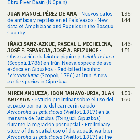
Ebro River Basin (N Spain)
JUAN MANUEL PÉREZ DE ANA
- Nuevos datos
135-
de anfibios y reptiles en el País Vasco - New
144
data of Amphibians and Reptiles in the Basque
Country
IÑAKI SANZ-AZKUE, PASCAL L. MICHELENA,
145-
JOSÉ F. ESPARCIA, JOSÉ A. BELZUNCE
-
151
Observación de leiotrix piquirrojo
Leiothrix lutea
(Scopoli, 1786) en Irún. Nueva especie de ave
exótica en Gipuzkoa - Red-billed leoithrix
Leiothrix lutea
(Scopoli, 1786) at Irún. A new
exotic species in Gipuzkoa
MIREN ANDUEZA, IBON TAMAYO-URIA, JUAN
153-
ARIZAGA
- Estudio preliminar sobre el uso del
160
espacio por parte del carricerín cejudo
Acrocephalus paludicola
(Vieillot, 1817) en la
marisma de Jaizubia (Txingudi, Gipuzkoa)
durante la migración posnupcial - Preliminary
study of the spatial use of the aquatic warbler
Acrocephalus paludicola
(Vieillot, 1817) at the