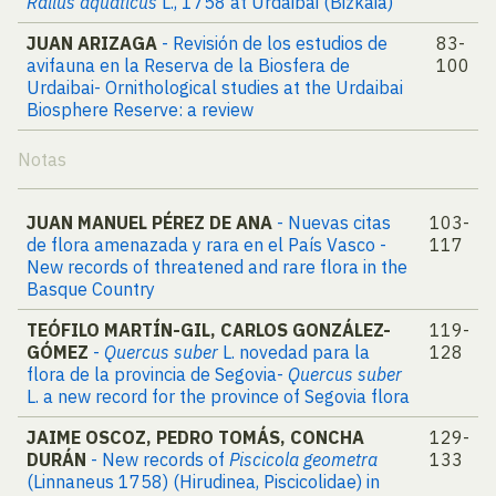
Rallus aquaticus
L., 1758 at Urdaibai (Bizkaia)
JUAN ARIZAGA
- Revisión de los estudios de
83-
avifauna en la Reserva de la Biosfera de
100
Urdaibai- Ornithological studies at the Urdaibai
Biosphere Reserve: a review
Notas
JUAN MANUEL PÉREZ DE ANA
- Nuevas citas
103-
de flora amenazada y rara en el País Vasco -
117
New records of threatened and rare flora in the
Basque Country
TEÓFILO MARTÍN-GIL, CARLOS GONZÁLEZ-
119-
GÓMEZ
-
Quercus suber
L. novedad para la
128
flora de la provincia de Segovia-
Quercus suber
L. a new record for the province of Segovia flora
JAIME OSCOZ, PEDRO TOMÁS, CONCHA
129-
DURÁN
- New records of
Piscicola geometra
133
(Linnaneus 1758) (Hirudinea, Piscicolidae) in