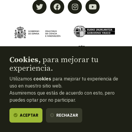
Cookies,
para mejorar tu
experiencia.
Utilizamos
cookies
para mejorar tu experiencia de
© 2026
Aranzadi — Zientzia elkartea
uso en nuestro sitio web.
Asumiremos que estás de acuerdo con esto, pero
Términos y condiciones
puedes optar por no participar.
Política de privacidad
Cookies
ACEPTAR
RECHAZAR