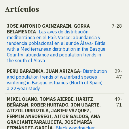
Artículos
JOSE ANTONIO GAINZARAIN, GORKA
7-28
BELAMENDIA
- Las aves de distribución
mediterránea en el País Vasco: abundancia y
tendencia poblacional en el sur de Álava- Birds
with a Mediterranean distribution in the Basque
Country: abundance and population trends in
the south of Álava
PERU BARAINKA, JUAN ARIZAGA
- Distribution
29-
and population trends of waterbird species
47
wintering in Basque estuaries (North of Spain):
a 22-year study
MIKEL OLANO, TOMAS AIERBE, HARITZ
49-
BEÑARAN, ROBER HURTADO, JON UGARTE,
71
AITZOL URRUZOLA, JABIER VÁZQUEZ,
FERMIN ANSORREGI, AITOR GALDOS, ANA
GRACIANTEPARALUCETA, JOSÉ MARÍA
FERNÁNDEZ-GARCÍA
- Black woodpecker