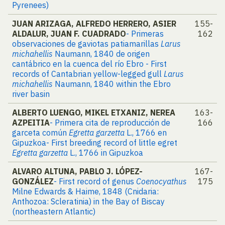
Pyrenees)
JUAN ARIZAGA, ALFREDO HERRERO, ASIER
155-
ALDALUR, JUAN F. CUADRADO
- Primeras
162
observaciones de gaviotas patiamarillas
Larus
michahellis
Naumann, 1840 de origen
cantábrico en la cuenca del río Ebro - First
records of Cantabrian yellow-legged gull
Larus
michahellis
Naumann, 1840 within the Ebro
river basin
ALBERTO LUENGO, MIKEL ETXANIZ, NEREA
163-
AZPEITIA
- Primera cita de reproducción de
166
garceta común
Egretta garzetta
L., 1766 en
Gipuzkoa- First breeding record of little egret
Egretta garzetta
L., 1766 in Gipuzkoa
ALVARO ALTUNA, PABLO J. LÓPEZ-
167-
GONZÁLEZ
- First record of genus
Coenocyathus
175
Milne Edwards & Haime, 1848 (Cnidaria:
Anthozoa: Scleratinia) in the Bay of Biscay
(northeastern Atlantic)