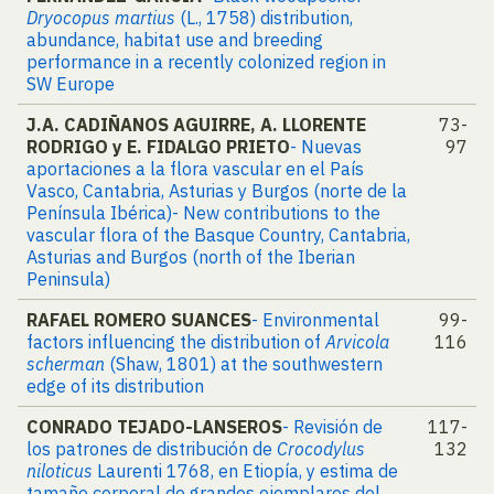
Dryocopus martius
(L., 1758) distribution,
abundance, habitat use and breeding
performance in a recently colonized region in
SW Europe
J.A. CADIÑANOS AGUIRRE, A. LLORENTE
73-
RODRIGO y E. FIDALGO PRIETO
- Nuevas
97
aportaciones a la flora vascular en el País
Vasco, Cantabria, Asturias y Burgos (norte de la
Península Ibérica)- New contributions to the
vascular flora of the Basque Country, Cantabria,
Asturias and Burgos (north of the Iberian
Peninsula)
RAFAEL ROMERO SUANCES
- Environmental
99-
factors influencing the distribution of
Arvicola
116
scherman
(Shaw, 1801) at the southwestern
edge of its distribution
CONRADO TEJADO-LANSEROS
- Revisión de
117-
los patrones de distribución de
Crocodylus
132
niloticus
Laurenti 1768, en Etiopía, y estima de
tamaño corporal de grandes ejemplares del