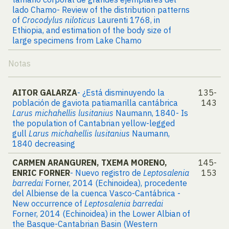
lado Chamo- Review of the distribution patterns
of
Crocodylus niloticus
Laurenti 1768, in
Ethiopia, and estimation of the body size of
large specimens from Lake Chamo
Notas
AITOR GALARZA
- ¿Está disminuyendo la
135-
población de gaviota patiamarilla cantábrica
143
Larus michahellis lusitanius
Naumann, 1840- Is
the population of Cantabrian yellow-legged
gull
Larus michahellis lusitanius
Naumann,
1840 decreasing
CARMEN ARANGUREN, TXEMA MORENO,
145-
ENRIC FORNER
- Nuevo registro de
Leptosalenia
153
barredai
Forner, 2014 (Echinoidea), procedente
del Albiense de la cuenca Vasco-Cantábrica -
New occurrence of
Leptosalenia barredai
Forner, 2014 (Echinoidea) in the Lower Albian of
the Basque-Cantabrian Basin (Western