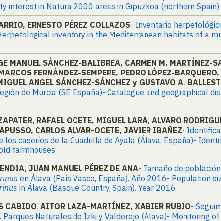
y interest in Natura 2000 areas in Gipuzkoa (northern Spain)
ARRIO, ERNESTO PÉREZ COLLAZOS
- Inventario herpetológi
Herpetological inventory in the Mediterranean habitats of a mu
GE MANUEL SÁNCHEZ-BALIBREA, CARMEN M. MARTÍNEZ-
 MARCOS FERNÁNDEZ-SEMPERE, PEDRO LÓPEZ-BARQUERO,
MIGUEL ANGEL SÁNCHEZ-SÁNCHEZ y GUSTAVO A. BALLES
Región de Murcia (SE España)- Catalogue and geographical dist
APATER, RAFAEL OCETE, MIGUEL LARA, ALVARO RODRIGUE
APUSSO, CARLOS ALVAR-OCETE, JAVIER IBAÑEZ
- Identific
 los caseríos de la Cuadrilla de Ayala (Álava, España)- Identi
 old farmhouses
ENDIA, JUAN MANUEL PÉREZ DE ANA
- Tamaño de población
rinus
en Álava (País Vasco, España). Año 2016- Population si
rinus
in Álava (Basque Country, Spain). Year 2016
S CABIDO, AITOR LAZA-MARTÍNEZ, XABIER RUBIO
- Seguim
. Parques Naturales de Izki y Valderejo (Álava)- Monitoring o