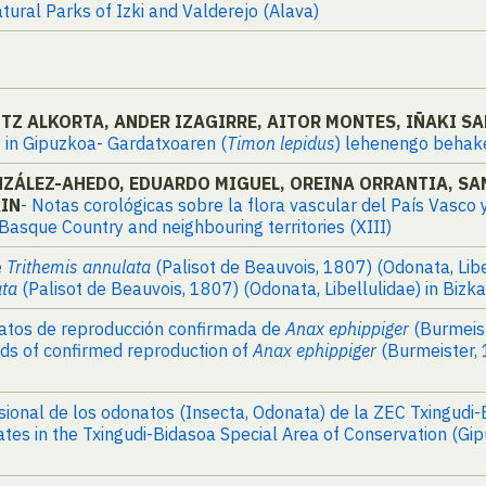
tural Parks of Izki and Valderejo (Alava)
TZ ALKORTA, ANDER IZAGIRRE, AITOR MONTES, IÑAKI S
) in Gipuzkoa- Gardatxoaren (
Timon lepidus
) lehenengo behak
GONZÁLEZ-AHEDO, EDUARDO MIGUEL, OREINA ORRANTIA, S
KIN
- Notas corológicas sobre la flora vascular del País Vasco 
 Basque Country and neighbouring territories (XIII)
e
Trithemis annulata
(Palisot de Beauvois, 1807) (Odonata, Libe
ata
(Palisot de Beauvois, 1807) (Odonata, Libellulidae) in Bizk
datos de reproducción confirmada de
Anax ephippiger
(Burmeist
rds of confirmed reproduction of
Anax ephippiger
(Burmeister, 
sional de los odonatos (Insecta, Odonata) de la ZEC Txingudi-
tes in the Txingudi-Bidasoa Special Area of Conservation (Gi