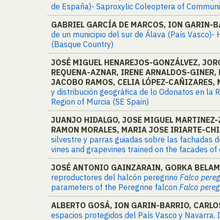
de España)- Saproxylic Coleoptera of Communit
GABRIEL GARCÍA DE MARCOS, ION GARIN-B
de un municipio del sur de Álava (País Vasco)- 
(Basque Country)
JOSÉ MIGUEL HENAREJOS-GONZÁLVEZ, JOR
REQUENA-AZNAR, IRENE ARNALDOS-GINER,
JACOBO RAMOS, CELIA LÓPEZ-CAÑIZARES, 
y distribución geográfica de lo Odonatos en la 
Region of Murcia (SE Spain)
JUANJO HIDALGO, JOSE MIGUEL MARTINEZ-Z
RAMON MORALES, MARIA JOSE IRIARTE-CHI
silvestre y parras guiadas sobre las fachadas de
vines and grapevines trained on the facades of
JOSÉ ANTONIO GAINZARAIN, GORKA BELAM
reproductores del halcón peregrino
Falco pereg
parameters of the Peregrine falcon
Falco pereg
ALBERTO GOSÁ, ION GARIN-BARRIO, CARLO
espacios protegidos del País Vasco y Navarra. I