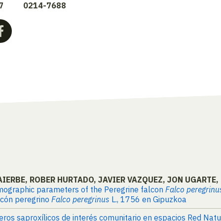
7
0214-7688
AIERBE, ROBER HURTADO, JAVIER VAZQUEZ, JON UGARTE,
emographic parameters of the Peregrine falcon
Falco peregrinu
lcón peregrino
Falco peregrinus
L., 1756 en Gipuzkoa
eros saproxílicos de interés comunitario en espacios Red Nat