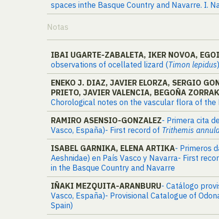
spaces inthe Basque Country and Navarre. I. Na
Notas
IBAI UGARTE-ZABALETA, IKER NOVOA, EGOI
observations of ocellated lizard (
Timon lepidus
ENEKO J. DIAZ, JAVIER ELORZA, SERGIO 
PRIETO, JAVIER VALENCIA, BEGOÑA ZORRA
Chorological notes on the vascular flora of the
RAMIRO ASENSIO-GONZALEZ
- Primera cita d
Vasco, España)- First record of
Trithemis annul
ISABEL GARNIKA, ELENA ARTIKA
- Primeros 
Aeshnidae) en País Vasco y Navarra- First reco
in the Basque Country and Navarre
IÑAKI MEZQUITA-ARANBURU
- Catálogo provi
Vasco, España)- Provisional Catalogue of Odona
Spain)