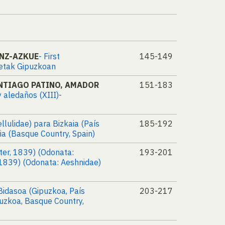
ANZ-AZKUE
- First
145-149
etak Gipuzkoan
ANTIAGO PATINO, AMADOR
151-183
y aledaños (XIII)-
llulidae) para Bizkaia (País
185-192
aia (Basque Country, Spain)
er, 1839) (Odonata:
193-201
1839) (Odonata: Aeshnidae)
Bidasoa (Gipuzkoa, País
203-217
puzkoa, Basque Country,