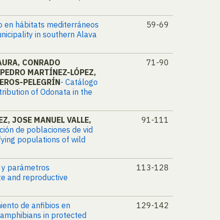
co en hábitats mediterráneos
59-69
nicipality in southern Alava
SAURA, CONRADO
71-90
 PEDRO MARTÍNEZ-LÓPEZ,
TEROS-PELEGRÍN
- Catálogo
ribution of Odonata in the
Z, JOSE MANUEL VALLE,
91-111
ación de poblaciones de vid
fying populations of wild
 y parámetros
113-128
ze and reproductive
iento de anfibios en
129-142
f amphibians in protected