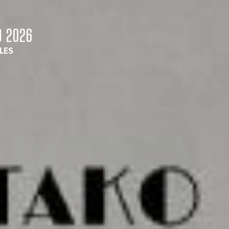
O
2026
LES