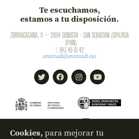
Te escuchamos,
estamos a tu disposición.
ZORROAGAGAINA, 11 — 20014 DONOSTIA - SAN SEBASTIÁN (GIPUZKOA
· SPAIN)
T.
943 46 61 42
aranzadi@aranzadi.eus
Cookies,
para mejorar tu