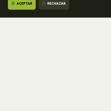
ACEPTAR
RECHAZAR
Te escuchamos,
estamos a tu disposición.
ZORROAGAGAINA, 11 — 20014 DONOSTIA - SAN SEBASTIÁN (GIPUZKOA
· SPAIN)
T.
943 46 61 42
aranzadi@aranzadi.eus