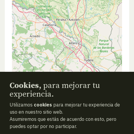
Cookies,
para mejorar tu
experiencia.
Utilizamos
cookies
para mejorar tu experiencia de
ANTERIOR
SIGUIENTE
ATRAS
uso en nuestro sitio web.
Asumiremos que estás de acuerdo con esto, pero
puedes optar por no participar.