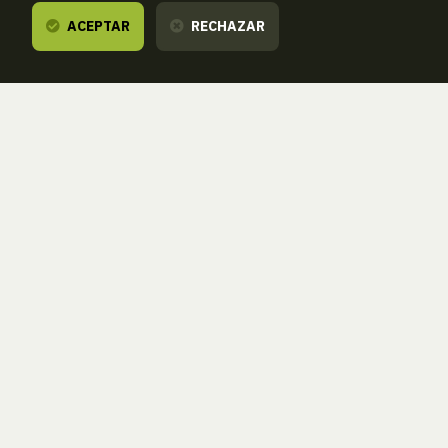
ACEPTAR
RECHAZAR
Te escuchamos,
estamos a tu disposición.
ZORROAGAGAINA, 11 — 20014 DONOSTIA - SAN SEBASTIÁN (GIPUZKOA
· SPAIN)
T.
943 46 61 42
aranzadi@aranzadi.eus