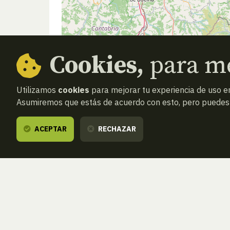
Cookies,
para me
Utilizamos
cookies
para mejorar tu experiencia de uso en
Asumiremos que estás de acuerdo con esto, pero puedes o
ACEPTAR
RECHAZAR