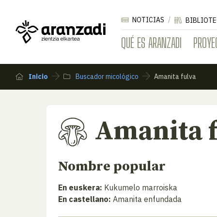
NOTICIAS
BIBLIOTE
QUÉ ES ARANZADI
PROYE
Inicio
Buscador micológico
Amanita fulva
Amanita 
Nombre popular
En euskera:
Kukumelo marroiska
En castellano:
Amanita enfundada