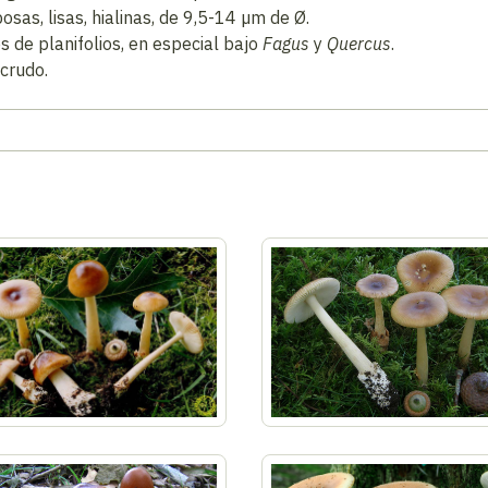
as, lisas, hialinas, de 9,5-14 µm de Ø.
de planifolios, en especial bajo
Fagus
y
Quercus
.
 crudo.