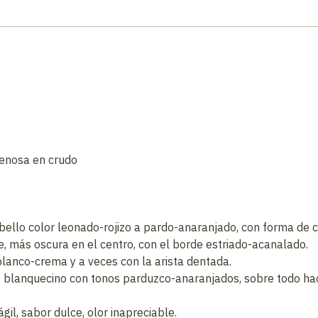
enosa en crudo
bello color leonado-rojizo a pardo-anaranjado, con forma de
e, más oscura en el centro, con el borde estriado-acanalado.
blanco-crema y a veces con la arista dentada.
se, blanquecino con tonos parduzco-anaranjados, sobre todo hac
gil, sabor dulce, olor inapreciable.