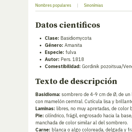
Nombres populares
|
Sinonímias
Datos cientificos
Clase:
Basidiomycota
Género:
Amanita
Especie:
fulva
Autor:
Pers. 1818
Comestibilidad:
Gordinik pozoitsua/Ven
Texto de descripción
Basidioma:
sombrero de 4-9 cm de Ø, de un 
con mamelón cemtral. Cutícula lisa y brillant
Laminas:
libres, no muy apretadas, de color 
Pie:
cilíndrico, frágil, engrosado hacia la ba
manchada de color similar al del sombrero.
Carne:
blanca o algo coloreada, delgada y frá