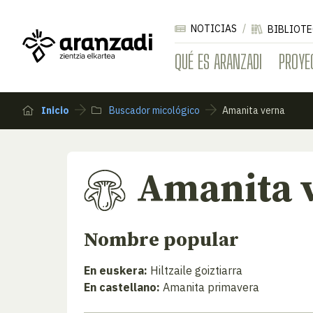
NOTICIAS
BIBLIOTE
QUÉ ES ARANZADI
PROYE
Inicio
Buscador micológico
Amanita verna
Amanita 
Nombre popular
En euskera:
Hiltzaile goiztiarra
En castellano:
Amanita primavera