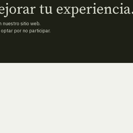
jorar tu experiencia
 nuestro sitio web.
ptar por no participar.
ATRAS
NUEVA BÚSQUEDA (VACÍA)