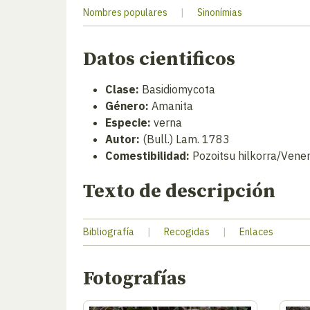
Nombres populares
|
Sinonímias
Datos cientificos
Clase:
Basidiomycota
Género:
Amanita
Especie:
verna
Autor:
(Bull.) Lam. 1783
Comestibilidad:
Pozoitsu hilkorra/Vene
Texto de descripción
Bibliografía
|
Recogidas
|
Enlaces
Fotografías