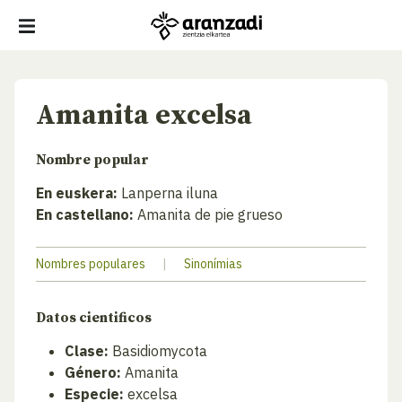
Amanita excelsa
Nombre popular
En euskera:
Lanperna iluna
En castellano:
Amanita de pie grueso
Nombres populares
|
Sinonímias
Datos cientificos
Clase:
Basidiomycota
Género:
Amanita
Especie:
excelsa