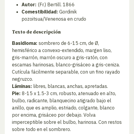
Autor:
(Fr.) Bertill. 1866
Comestibilidad:
Gordinik
pozoitsua/Venenosa en crudo
Texto de descripción
Basidioma:
sombrero de 6-15 cm, de Ø,
hemisférico a convexo-extendido, margen liso,
gris-marrón, marrón oscuro a gris-ratón, con
escamas harinosas, blanco-grisáceo a gris-ceniza.
Cutícula fácilmente separable, con un fino rayado
negruzco.
Láminas:
libres, blancas, anchas, apretadas.
Pie:
8-15 x 1.5-3 cm, robusto, atenuado en alto,
bulbo, radicante, blanquecino atigrado bajo el
anillo, que es amplio, estriado, colgante, blanco
por encima, grisáceo por debajo. Volva
imperceptible sobre el bulbo, harinosa. Con restos
sobre todo en el sombrero.