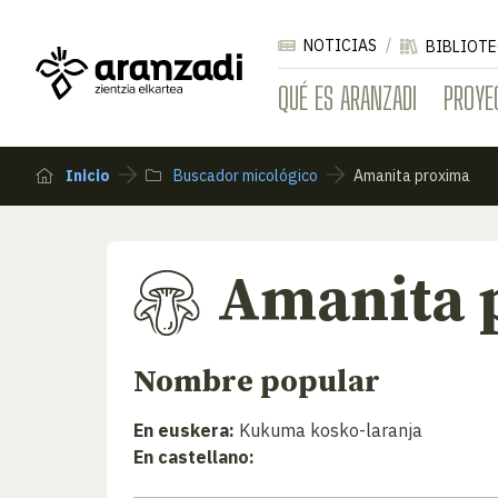
NOTICIAS
BIBLIOTE
QUÉ ES ARANZADI
PROYE
Inicio
Buscador micológico
Amanita proxima
Amanita 
Nombre popular
En euskera:
Kukuma kosko-laranja
En castellano: