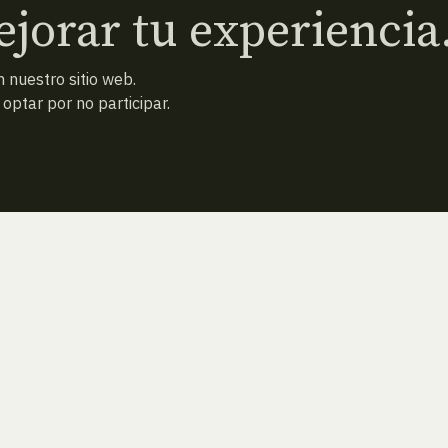
jorar tu experiencia
 nuestro sitio web.
ptar por no participar.
ATRAS
NUEVA BÚSQUEDA (VACÍA)