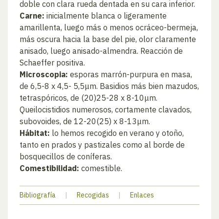
doble con clara rueda dentada en su cara inferior.
Carne:
inicialmente blanca o ligeramente
amarillenta, luego más o menos ocráceo-bermeja,
más oscura hacia la base del pie, olor claramente
anisado, luego anisado-almendra. Reacción de
Schaeffer positiva.
Microscopia:
esporas marrón-purpura en masa,
de 6,5-8 x 4,5- 5,5μm. Basidios más bien mazudos,
tetraspóricos, de (20)25-28 x 8-10μm.
Queilocistidios numerosos, cortamente clavados,
subovoides, de 12-20(25) x 8-13μm.
Hábitat:
lo hemos recogido en verano y otoño,
tanto en prados y pastizales como al borde de
bosquecillos de coníferas.
Comestibilidad:
comestible.
Bibliografía
|
Recogidas
|
Enlaces