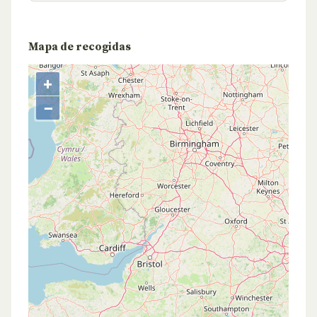
Mapa de recogidas
+
−