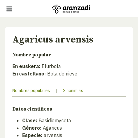
Agaricus arvensis
Nombre popular
En euskera:
Elurbola
En castellano:
Bola de nieve
Nombres populares
|
Sinonímias
Datos cientificos
Clase:
Basidiomycota
Género:
Agaricus
Especie:
arvensis