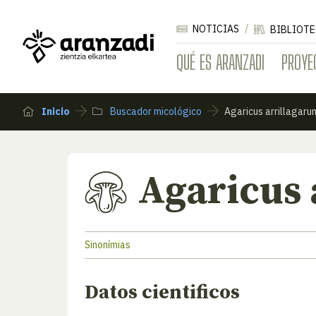
NOTICIAS
BIBLIOTE
QUÉ ES ARANZADI
PROYE
Inicio
Buscador micológico
Agaricus arrillagaru
Agaricus 
Sinonímias
Datos cientificos